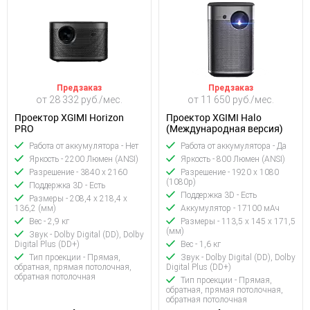
Предзаказ
Предзаказ
от 28 332 руб./мес.
от 11 650 руб./мес.
Проектор XGIMI Horizon
Проектор XGIMI Halo
PRO
(Международная версия)
Работа от аккумулятора - Нет
Работа от аккумулятора - Да
Яркость - 2200 Люмен (ANSI)
Яркость - 800 Люмен (ANSI)
Разрешение - 3840 x 2160
Разрешение - 1920 x 1080
(1080p)
Поддержка 3D - Есть
Поддержка 3D - Есть
Размеры - 208,4 x 218,4 x
136,2 (мм)
Аккумулятор - 17100 мАч
Вес - 2,9 кг
Размеры - 113,5 x 145 x 171,5
(мм)
Звук - Dolby Digital (DD), Dolby
Digital Plus (DD+)
Вес - 1,6 кг
Тип проекции - Прямая,
Звук - Dolby Digital (DD), Dolby
обратная, прямая потолочная,
Digital Plus (DD+)
обратная потолочная
Тип проекции - Прямая,
обратная, прямая потолочная,
обратная потолочная