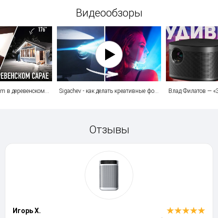
Видеообзоры
Кинотеатр Wylsacom в деревенском сарае
Sigachev - как делать креативные фото и видео с проектором?
Отзывы
Игорь Х.