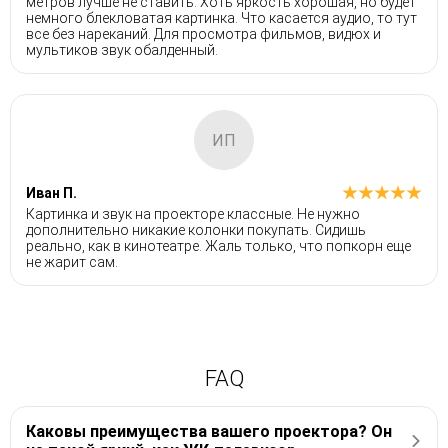
метров лучше не ставить. Хоть яркость хорошая, но будет
немного блекловатая картинка. Что касается аудио, то тут
все без нареканий. Для просмотра фильмов, видюх и
мультиков звук обалденный.
ИП
Иван П.
Картинка и звук на проекторе классные. Не нужно
дополнительно никакие колонки покупать. Сидишь
реально, как в кинотеатре. Жаль только, что попкорн еще
не жарит сам.
FAQ
Каковы преимущества вашего проектора? Он