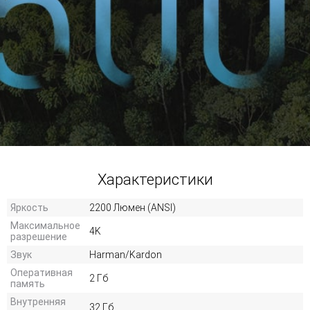
Характеристики
Яркость
2200 Люмен (ANSI)
Максимальное
4K
разрешение
Звук
Harman/Kardon
Оперативная
2 Гб
память
Внутренняя
32 Гб