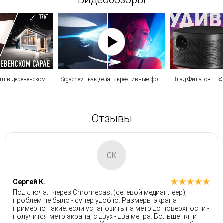
Кинотеатр Wylsacom в деревенском сарае
Sigachev - как делать креативные фото и видео с проектором?
Отзывы
СК
Сергей К.
Подключал через Chromecast (сетевой медиаплеер),
проблем не было - супер удобно. Размеры экрана
примерно такие: если установить на метр до поверхности -
получится метр экрана, с двух - два метра. Больше пяти