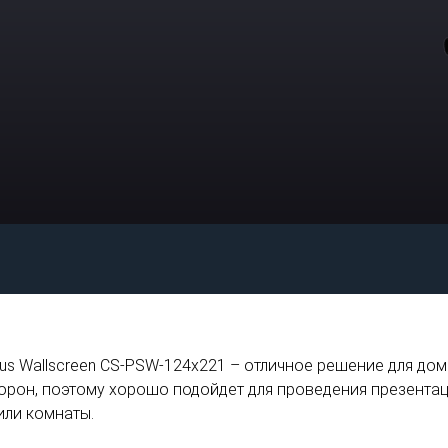
s Wallscreen CS-PSW-124x221 – отличное решение для дома 
орон, поэтому хорошо подойдет для проведения презентаци
или комнаты.