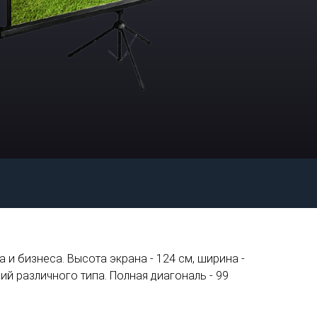
и бизнеса. Высота экрана - 124 см, ширина -
й различного типа. Полная диагональ - 99