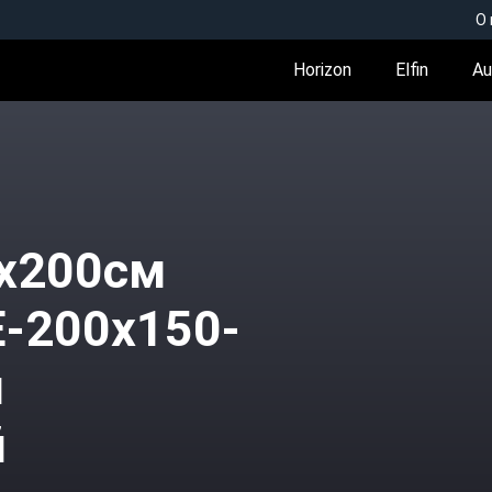
О
Horizon
Elfin
Au
0x200см
E-200x150-
й
й